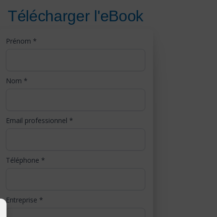
Télécharger l'eBook
Prénom
*
Nom
*
Email professionnel
*
Téléphone
*
Entreprise
*