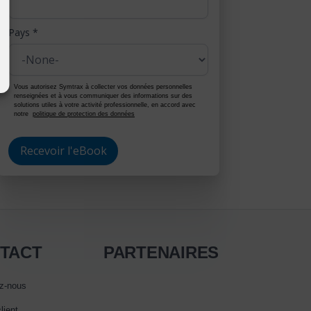
Pays
*
Vous autorisez Symtrax à collecter vos données personnelles
renseignées et à vous communiquer des informations sur des
solutions utiles à votre activité professionnelle, en accord avec
notre
politique de protection des données
TACT
PARTENAIRES
z-nous
lient