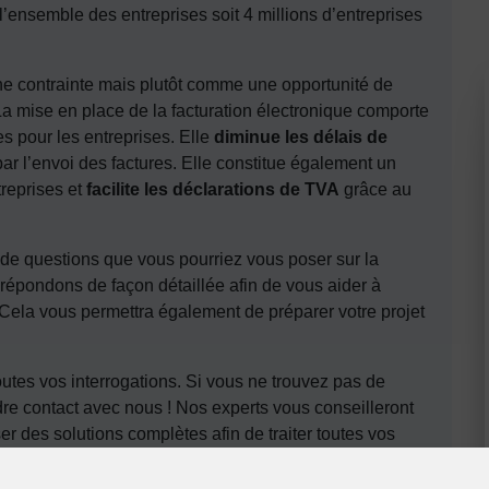
’ensemble des entreprises soit 4 millions d’entreprises
ne contrainte mais plutôt comme une opportunité de
a mise en place de la facturation électronique comporte
 pour les entreprises. Elle
diminue les délais de
ar l’envoi des factures. Elle constitue également un
reprises et
facilite les déclarations de TVA
grâce au
de questions que vous pourriez vous poser sur la
 répondons de façon détaillée afin de vous aider à
. Cela vous permettra également de préparer votre projet
tes vos interrogations. Si vous ne trouvez pas de
re contact avec nous ! Nos experts vous conseilleront
r des solutions complètes afin de traiter toutes vos