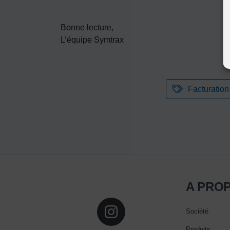
Bonne lecture,
L’équipe Symtrax
Facturation
A PRO
Société
Produits