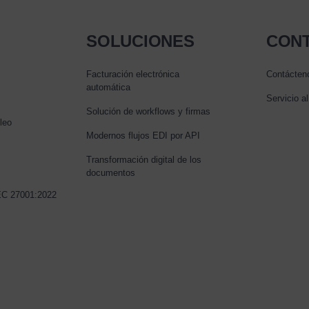
SOLUCIONES
CON
Facturación electrónica
Contácten
automática
Servicio al
Solución de workflows y firmas
leo
Modernos flujos EDI por API
Transformación digital de los
documentos
IEC 27001:2022