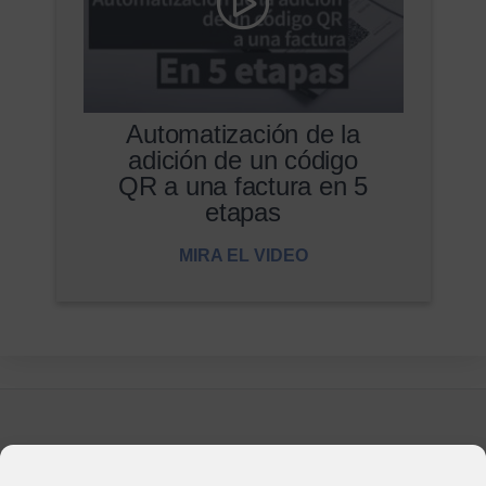
Automatización de la
adición de un código
QR a una factura en 5
etapas
MIRA EL VIDEO