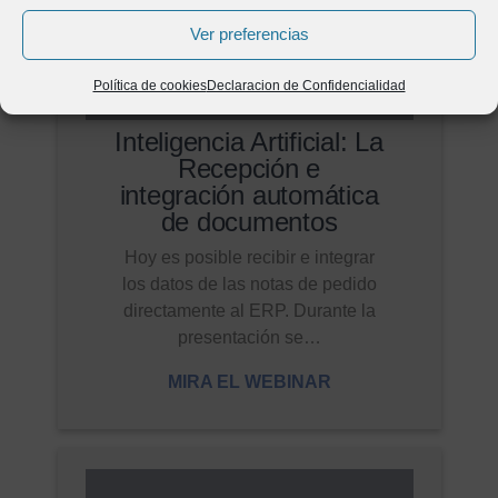
Ver preferencias
Política de cookies
Declaracion de Confidencialidad
Inteligencia Artificial: La
Recepción e
integración automática
de documentos
Hoy es posible recibir e integrar
los datos de las notas de pedido
directamente al ERP. Durante la
presentación se…
MIRA EL WEBINAR