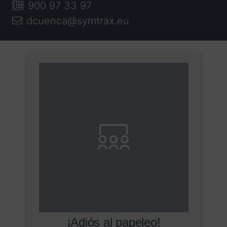
900 97 33 97
dcuenca@symtrax.eu
¡Adiós al papeleo!