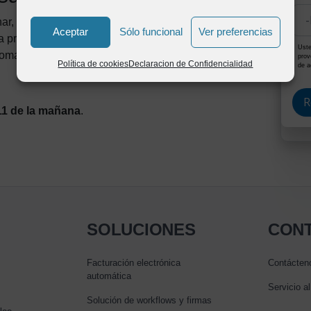
inar, en donde veremos una
demostración práctica
de
Aceptar
Sólo funcional
Ver preferencias
 presentación de los principios de parametrización de
Uste
iomas.
prov
Política de cookies
Declaracion de Confidencialidad
de a
 11 de la mañana
.
SOLUCIONES
CON
Facturación electrónica
Contácten
automática
Servicio al
Solución de workflows y firmas