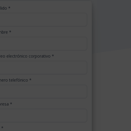
llido
*
mbre
*
eo electrónico corporativo
*
ero telefónico
*
resa
*
s
*