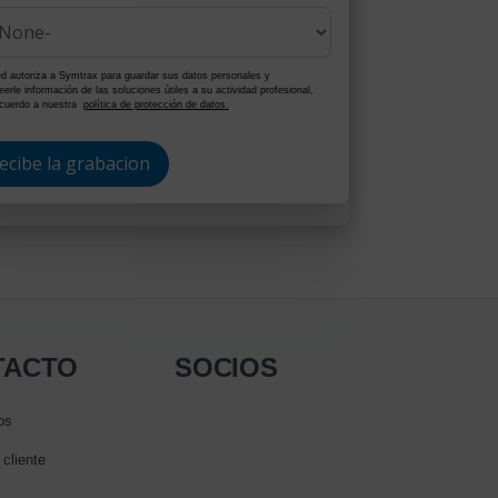
d autoriza a Symtrax para guardar sus datos personales y
eerle información de las soluciones útiles a su actividad profesional,
cuerdo a nuestra
política de protección de datos.
TACTO
SOCIOS
os
 cliente