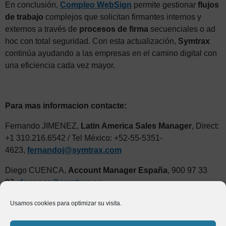
En conclusión,
Compleo WebSign
permite gestionar
flujos
de trabajo
complejos que solicitan firmantes internos y
externos a través de
procesos de firma
secuenciales o ad
hoc con total seguridad. Con esta actualización,
Symtrax
continúa ayudando a las empresas en el camino digital con
una eficiencia cada vez mayor.
Para mas informacion contacte:
Fernando JIMENEZ,
Latin America Sales Manager
, Direct:
+1 310.216.6542 / Tel México: +52-55-5351-
4623,
fernandoj@symtrax.com
Diego CUENCA,
Account Manager España
, 900 97 33
97,
dcuenca@symtrax.eu
Usamos cookies para optimizar su visita.
Quiénes somos