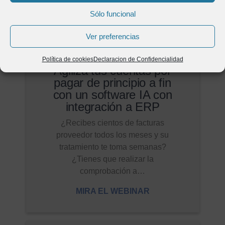
Sólo funcional
Ver preferencias
Política de cookies
Declaracion de Confidencialidad
Agiliza tus cuentas por
pagar de principio a fin
con un software IA con
integración a ERP
¿Recibes cientos de facturas
proveedor todos los meses y su
tratamiento te toma semanas?
¿Tienes que realizar la
comprobación a…
MIRA EL WEBINAR