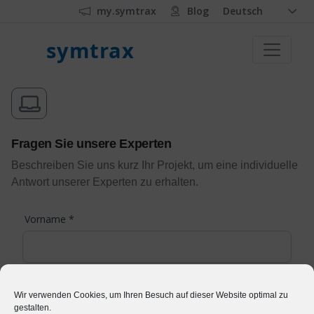
my.symtrax
Blog
Deutsch
symtrax
Fragen Sie unsere Experten
Beschreiben Sie uns kurz Ihr Projekt, um eine individuelle
Antwort unserer Experten zu erhalten.
Vorname
*
Name
*
Wir verwenden Cookies, um Ihren Besuch auf dieser Website optimal zu
gestalten.