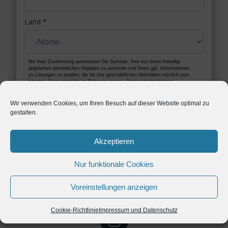
Land
*
Mit Ihrer Zustimmung autorisieren Sie Symtrax, Ihre von Ihnen freiwillig
gegebenen persönlichen Angaben zu sammeln und Ihnen ggf. Informationen
zu Lösungen zu senden, die für Ihre geschäftlichen Aktivitäten nützlich sein
könnten. Dies geschieht im Rahmen unserer
Datenschutzrichtlinien
Wir verwenden Cookies, um Ihren Besuch auf dieser Website optimal zu
gestalten.
Akzeptieren
Nur funktionale Cookies
Voreinstellungen anzeigen
Cookie-Richtlinie
Impressum und Datenschutz