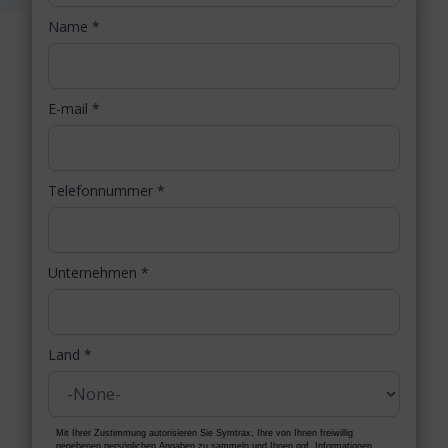
Name
*
E-mail
*
Telefonnummer
*
Unternehmen
*
Land
*
Mit Ihrer Zustimmung autorisieren Sie Symtrax, Ihre von Ihnen freiwillig
gegebenen persönlichen Angaben zu sammeln und Ihnen ggf. Informationen