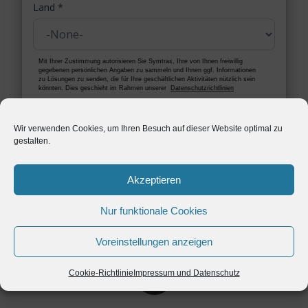
Land
*
Mit Ihrer Zustimmung autorisieren Sie Symtrax, Ihre von Ihnen freiwillig
gegebenen persönlichen Angaben zu sammeln und Ihnen ggf. Informationen
zu Lösungen zu senden, die für Ihre geschäftlichen Aktivitäten nützlich sein
könnten. Dies geschieht im Rahmen unserer
Datenschutzrichtlinien
Wir verwenden Cookies, um Ihren Besuch auf dieser Website optimal zu
gestalten.
Akzeptieren
Nur funktionale Cookies
Voreinstellungen anzeigen
Cookie-Richtlinie
Impressum und Datenschutz