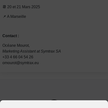
📆 20 et 21 Mars 2025
📌 A Marseille
Contact :
Océane Mourot,
Marketing Assistant at Symtrax SA
+33 4 66 04 54 26
omourot@symtrax.eu