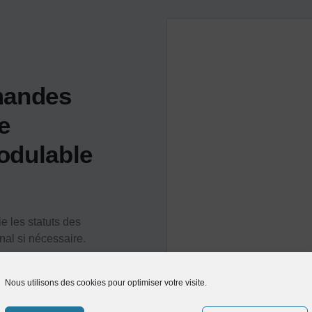
mandes
e
odulable
 les statuts des
al si nécessaire.
 chaque document est
Nous utilisons des cookies pour optimiser votre visite.
les documents entrants par