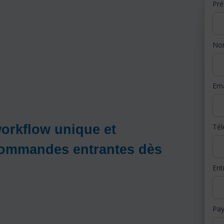
Pr
N
Ema
orkflow unique et
Té
commandes entrantes dès
Ent
Pa