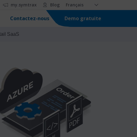
my.symtrax
Blog
Français
Demo gratuite
Contactez-nous
tail SaaS