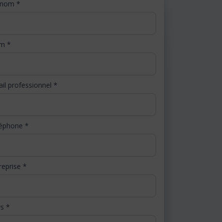
énom
*
om
*
il professionnel
*
léphone
*
reprise
*
ys
*