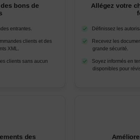
t des bons de
Allégez votre ch
s
des entrantes.
Définissez les autoris
ommandes clients et des
Recevez les document
nts XML.
grande sécurité.
s clients sans aucun
Soyez informés en te
disponibles pour révi
itements des
Améliorez