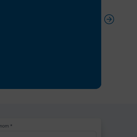
énom
*