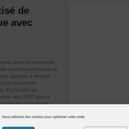
isé de
ue avec
atisé saisit les documents
oite noire transactionnelle ou
une signature à distance
aires de documents
. Par la suite, les
oyés vers l’ERP dans le
sont ensuite envoyés par
lient à l’aide d’une API, et
Nous utilisons des cookies pour optimiser votre visite.