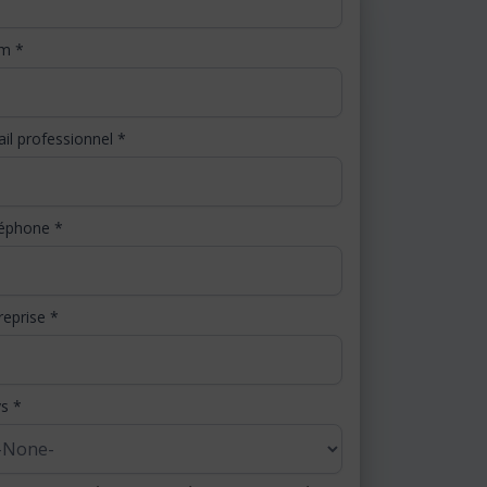
om
*
il professionnel
*
léphone
*
reprise
*
ys
*