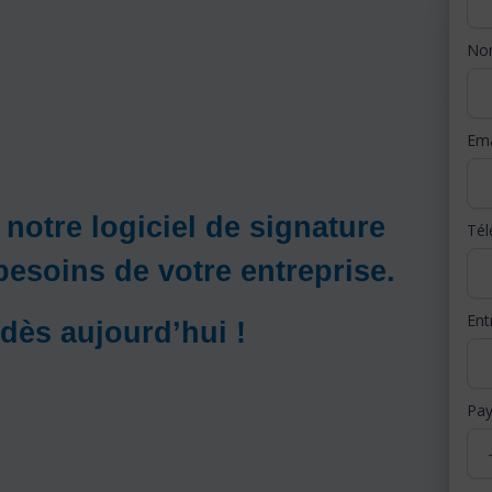
N
Ema
notre logiciel de signature
Té
esoins de votre entreprise.
Ent
ès aujourd’hui !
Pa