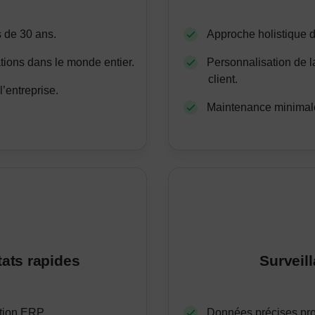
 de 30 ans.
Approche holistique d
tions dans le monde entier.
Personnalisation de l
client.
l’entreprise.
Maintenance minimale
tats rapides
Surveil
tion ERP.
Données précises pro