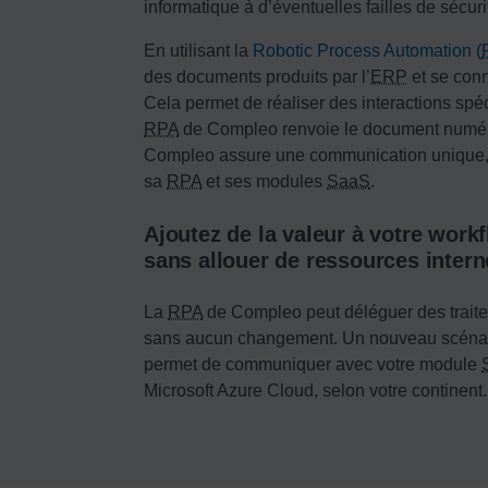
informatique à d’éventuelles failles de sécuri
En utilisant la
Robotic Process Automation (
des documents produits par l’
ERP
et se conn
Cela permet de réaliser des interactions spéc
RPA
de Compleo renvoie le document numér
Compleo assure une communication unique, 
sa
RPA
et ses modules
SaaS
.
Ajoutez de la valeur à votre wor
sans allouer de ressources intern
La
RPA
de Compleo peut déléguer des trai
sans aucun changement. Un nouveau scénari
permet de communiquer avec votre module
Microsoft Azure Cloud, selon votre continent.