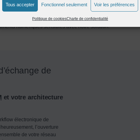
Tous accepter
Fonctionnel seulement
Voir les préférences
leo Hybrid Cloud offre des solutions
SaaS
. Elles permettent de 
atique pour une meilleure efficacité. Améliorez ainsi la façon do
Politique de cookies
Charte de confidentialité
uments numériques sensibles avec notre solution.
d’échange de
M
et votre architecture
orkflow électronique de
lheureusement, l’ouverture
’ensemble de votre réseau