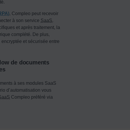
té.
RPA
)
, Compleo peut recevoir
ecter à son service
SaaS
.
ifiques et après traitement, la
ique complété. De plus,
encryptée et sécurisée entre
kflow de documents
es
tements à ses modules SaaS
o d’automatisation vous
SaaS
Compleo préféré via