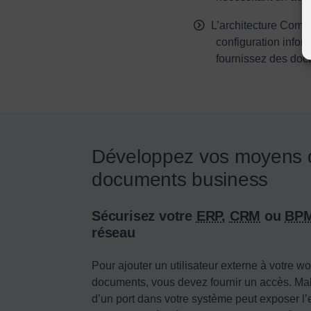
L’architecture Comp
configuration inform
fournissez des doc
Développez vos moyens 
documents business
Sécurisez votre
ERP
,
CRM
ou
BP
réseau
Pour ajouter un utilisateur externe à votre w
documents, vous devez fournir un accès. Ma
d’un port dans votre système peut exposer l