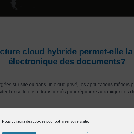
ture cloud hybride permet-elle la
électronique des documents?
gées sur site ou dans un cloud privé, les applications métiers
ssitent ensuite d’être transformés pour répondre aux exigences d
à un logiciel externe
SaaS
peut préserver la sécurité du réseau 
er à la signature électronique avec des clients ou fournisseurs, 
Nous utilisons des cookies pour optimiser votre visite.
cuments, à la facturation électronique via plateforme d’échange
ès externe.