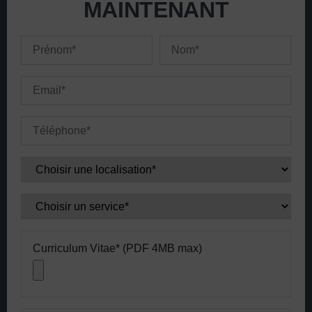
MAINTENANT
Example label
Example label
Example label
Example label
Example label
Example label
Curriculum Vitae* (PDF 4MB max)