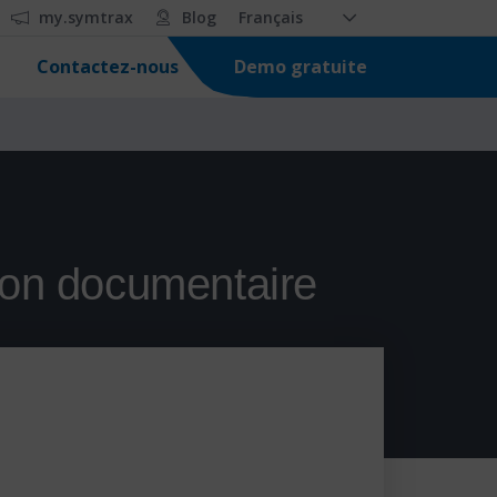
my.symtrax
Blog
Français
Demo gratuite
Contactez-nous
ion documentaire