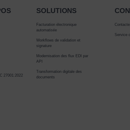
POS
SOLUTIONS
CON
Facturation électronique
Contacte
automatisée
Service c
Workflows de validation et
i
signature
Modernisation des flux EDI par
API
Transformation digitale des
EC 27001:2022
documents