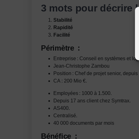
3 mots pour décrire l
Stabilité
Rapidité
Facilité
Périmètre :
Entreprise : Conseil en systèmes et logi
Jean-Christophe Zambou
Position : Chef de projet senior, depuis
CA : 200 Mio €.
Employées : 1000 à 1.500.
Depuis 17 ans client chez Symtrax.
AS400.
Centralisé.
40 000 documents par mois
Bénéfice :