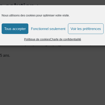
a solution
:
Nous utilisons des cookies pour optimiser votre visite.
Tous accepter
Fonctionnel seulement
Voir les préférences
Politique de cookies
Charte de confidentialité
ciels informatiques pour le groupe (grande distribution, distribu
 5 ans.