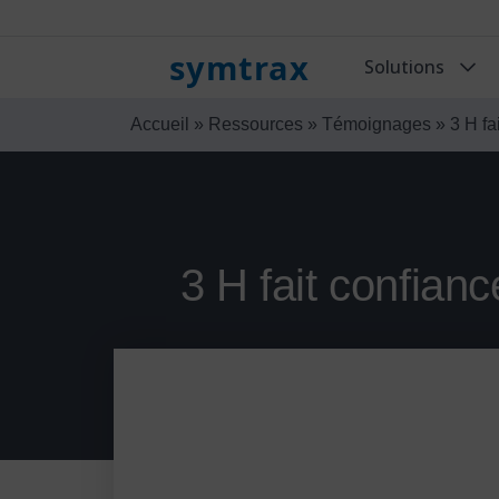
symtrax
Solutions
Accueil
»
Ressources
»
Témoignages
»
3 H f
3 H fait confia