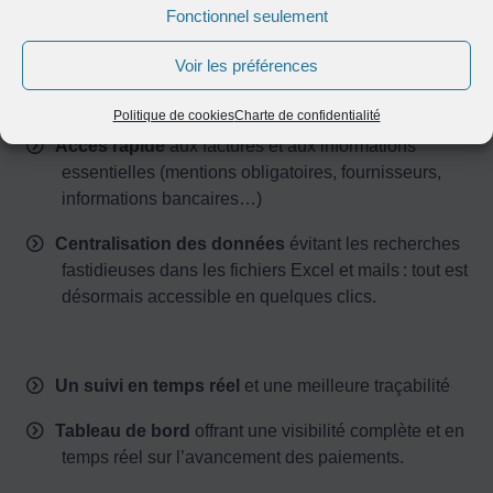
corrections chronophages et retards.
Fonctionnel seulement
Voir les préférences
Une interface intuitive et centralisée
Politique de cookies
Charte de confidentialité
Accès rapide
aux factures et aux informations
essentielles (mentions obligatoires, fournisseurs,
informations bancaires…)
Centralisation des données
évitant les recherches
fastidieuses dans les fichiers Excel et mails : tout est
désormais accessible en quelques clics.
Un suivi en temps réel
et une meilleure traçabilité
Tableau de bord
offrant une visibilité complète et en
temps réel sur l’avancement des paiements.